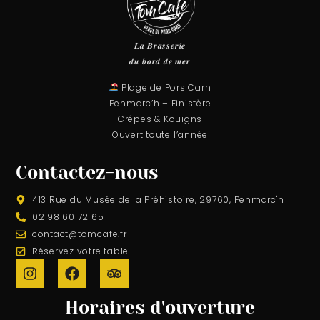
𝑳𝒂 𝑩𝒓𝒂𝒔𝒔𝒆𝒓𝒊𝒆
𝒅𝒖 𝒃𝒐𝒓𝒅 𝒅𝒆 𝒎𝒆𝒓⁠
Plage de Pors Carn
Penmarc’h – Finistère
Crêpes & Kouigns
Ouvert toute l’année
Contactez-nous
413 Rue du Musée de la Préhistoire, 29760, Penmarc'h
02 98 60 72 65
contact@tomcafe.fr
Réservez votre table
Horaires d'ouverture