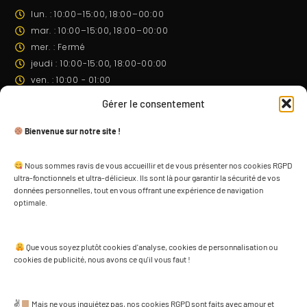
lun. : 10:00–15:00, 18:00–00:00
mar. : 10:00–15:00, 18:00–00:00
mer. : Fermé
jeudi : 10:00-15:00, 18:00-00:00
ven. : 10:00 - 01:00
sam. : 10:00 - 01:00
Gérer le consentement
dim. : 10:00 - 01:00
Bienvenue sur notre site !
Venir
Nous sommes ravis de vous accueillir et de vous présenter nos cookies RGPD
ultra-fonctionnels et ultra-délicieux. Ils sont là pour garantir la sécurité de vos
données personnelles, tout en vous offrant une expérience de navigation
optimale.
Que vous soyez plutôt cookies d'analyse, cookies de personnalisation ou
cookies de publicité, nous avons ce qu'il vous faut !
Cliquez pour accepter les cookies marketing
et activer ce contenu
✌
Mais ne vous inquiétez pas, nos cookies RGPD sont faits avec amour et