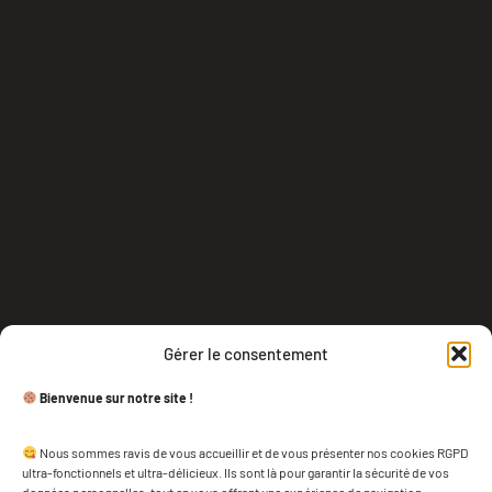
Gérer le consentement
Bienvenue sur notre site !
Nous sommes ravis de vous accueillir et de vous présenter nos cookies RGPD
ultra-fonctionnels et ultra-délicieux. Ils sont là pour garantir la sécurité de vos