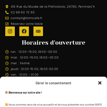
413 Rue du Musée de la Préhistoire, 29760, Penmarc'h
02 98 60 72 65
contact@tomcafe.fr
Réservez votre table
Horaires d'ouverture
lun. : 10:00–15:00, 18:00–00:00
mar. : 10:00–15:00, 18:00–00:00
mer. : Fermé
jeudi : 10:00-15:00, 18:00-00:00
ven. : 10:00 - 01:00
sam. : 10:00 - 01:00
Gérer le consentement
dim. : 10:00 - 01:00
Bienvenue sur notre site !
Venir
Nous sommes ravis de vous accueillir et de vous présenter nos cookies RGPD