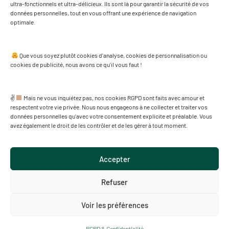
ultra-fonctionnels et ultra-délicieux. Ils sont là pour garantir la sécurité de vos
données personnelles, tout en vous offrant une expérience de navigation
optimale.
Que vous soyez plutôt cookies d'analyse, cookies de personnalisation ou
cookies de publicité, nous avons ce qu'il vous faut !
Cliquez pour accepter les cookies marketing
et activer ce contenu
✌
Mais ne vous inquiétez pas, nos cookies RGPD sont faits avec amour et
respectent votre vie privée. Nous nous engageons à ne collecter et traiter vos
données personnelles qu'avec votre consentement explicite et préalable. Vous
avez également le droit de les contrôler et de les gérer à tout moment.
Accepter
Refuser
Voir les préférences
2024 Ⓒ TomCafé • Penmarc’h |
Fait avec ♡ en France par TIKIÔ
Agence de Communication créative • Finistère
RGPD & Confidentialité