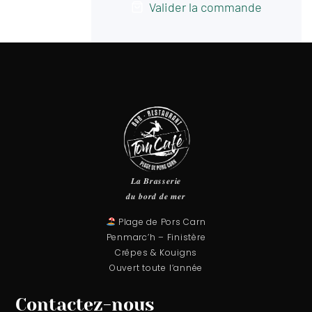
Valider la commande
𝑳𝒂 𝑩𝒓𝒂𝒔𝒔𝒆𝒓𝒊𝒆
𝒅𝒖 𝒃𝒐𝒓𝒅 𝒅𝒆 𝒎𝒆𝒓⁠
Plage de Pors Carn
Penmarc’h – Finistère
Crêpes & Kouigns
Ouvert toute l’année
Contactez-nous