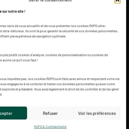
 sur notre site !
s ravis de vous accueillir et de vous présenter nos cookies RGPD ultra-
t ultra-délicieux. Ils sont là pour garantir la sécurité de vos données personnelles,
Cliquez pour accepter les cookies marketing
offrant une expérience de navigation optimale.
et activer ce contenu
oyez plutôt cookies d'analyse, cookies de personnalisation ou cookies de
s avons ce qu'il vous faut !
vous inquiétez pas, nos cookies RGPD sont faits avec amour et respectent votre vie
nous engageons à ne collecter et traiter vos données personnelles qu'avec votre
explicite et préalable. Vous avez également le droit de les contrôler et de les gérer
deau
Recrutement
Contact
t.
cepter
Refuser
Voir les préférences
réative • Finistère
RGPD & Confidentialité