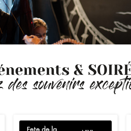
ements
énements & SOIR
 des souvenirs excepti
rts