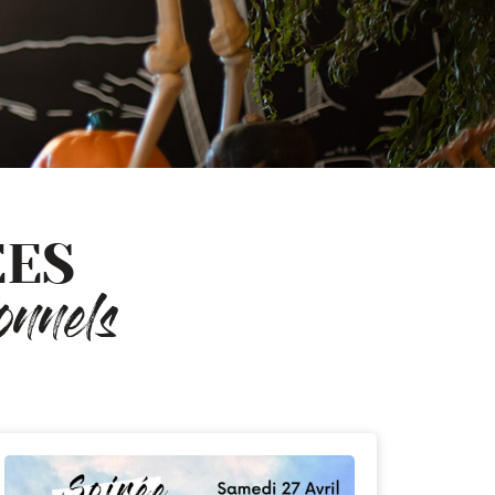
ÉES
onnels