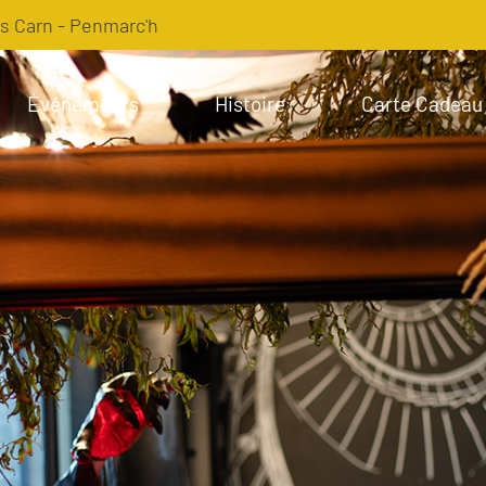
s Carn - Penmarc'h
Événements
Histoire
Carte Cadeau