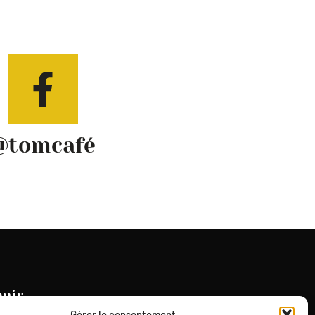
@tomcafé
enir
Gérer le consentement