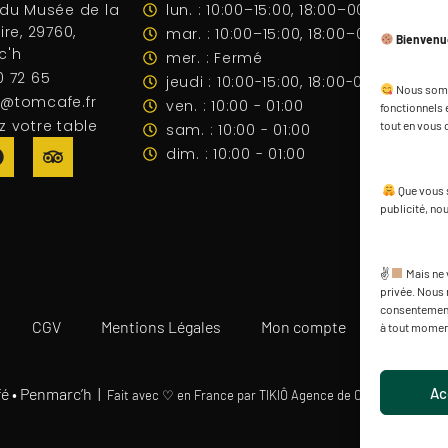
 du Musée de la
lun. : 10:00–15:00, 18:00–00:00
ire, 29760,
mar. : 10:00–15:00, 18:00–00:00
Bienvenue
c'h
mer. : Fermé
0 72 65
jeudi : 10:00-15:00, 18:00-00:00
Nous somme
@tomcafe.fr
ven. : 10:00 - 01:00
fonctionnels e
z votre table
tout en vous 
sam. : 10:00 - 01:00
dim. : 10:00 - 01:00
Que vous s
publicité, nou
✌
Mais ne 
privée. Nous 
consentement 
CGV
Mentions Légales
Mon compte
Carte Ca
à tout momen
Ac
 • Penmarc’h |
Fait avec ♡ en France par TIKIÔ Agence de Communication c