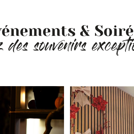
vénements & Soiré
 des souvenirs excepti