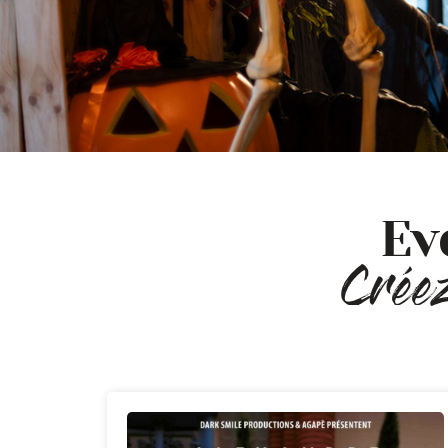
Nos évén
Ev
Créez
& Conce