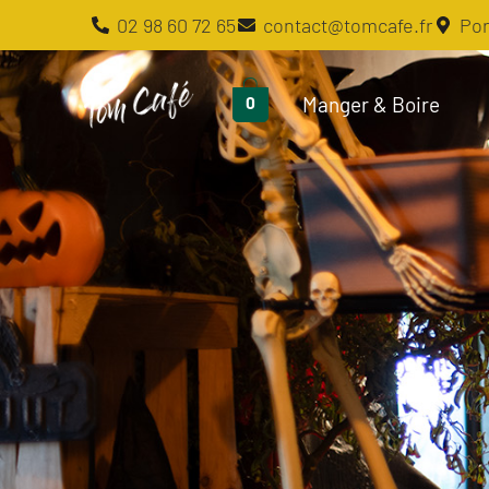
02 98 60 72 65
contact@tomcafe.fr
Por
Manger & Boire
0