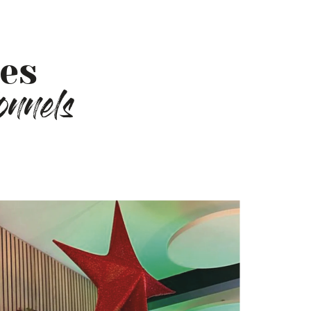
es
onnels