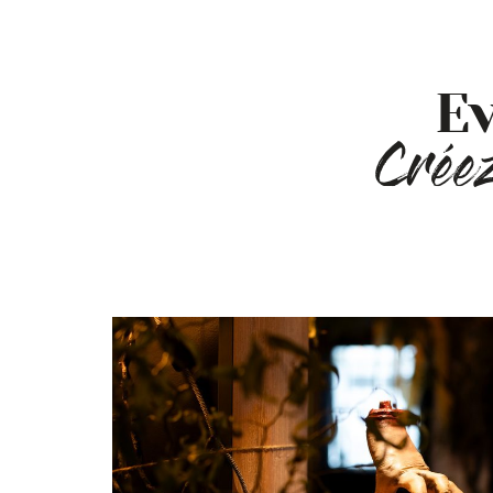
E
Créez