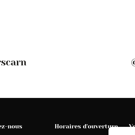
rscarn
ez-nous
Horaires d'ouverture
V