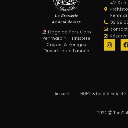
413 Rue
Préhisto
𝑳𝒂 𝑩𝒓𝒂𝒔𝒔𝒆𝒓𝒊𝒆
Penmar
𝒅𝒖 𝒃𝒐𝒓𝒅 𝒅𝒆 𝒎𝒆𝒓⁠
02 98 6
contact
Plage de Pors Carn
Réserve
Penmarc’h – Finistère
Crêpes & Kouigns
Ouvert toute l’année
Accueil
RGPD & Confidentialité
2024 Ⓒ TomCafé